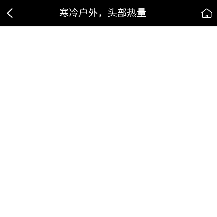
寒冷户外，头部热量流失真的比身体其他部位多吗？